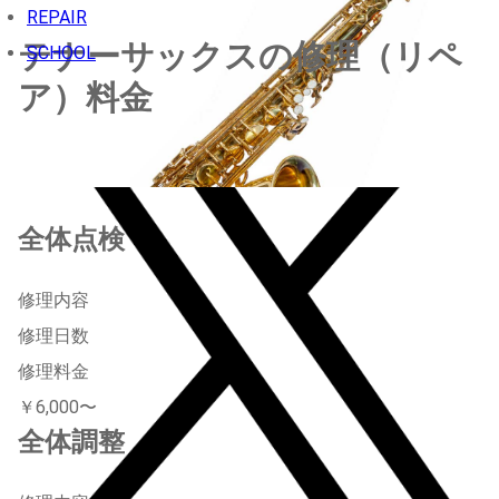
REPAIR
テナーサックスの修理（リペ
SCHOOL
ア）料金
全体点検
修理内容
修理日数
修理料金
￥6,000〜
全体調整